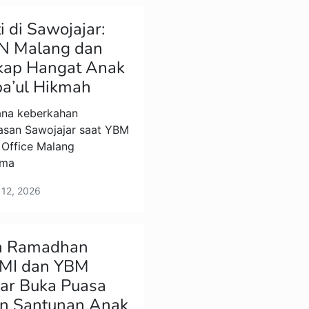
 di Sawojajar:
N Malang dan
ap Hangat Anak
a’ul Hikmah
na keberkahan
asan Sawojajar saat YBM
 Office Malang
ama
t 12, 2026
n Ramadhan
IMI dan YBM
ar Buka Puasa
n Santunan Anak