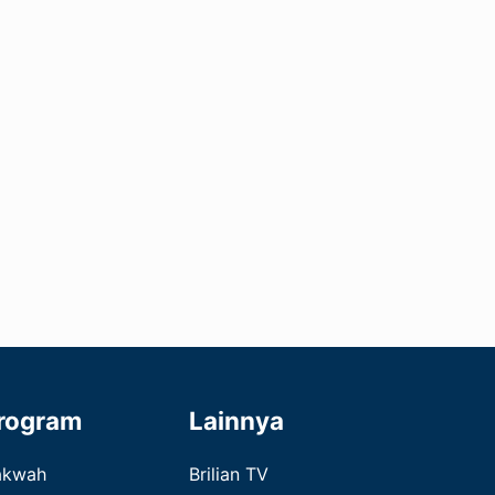
rogram
Lainnya
akwah
Brilian TV