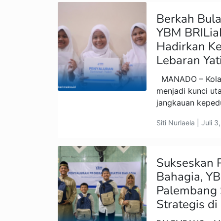
Berkah Bul
YBM BRILi
Hadirkan K
Lebaran Ya
MANADO – Kolabo
menjadi kunci u
jangkauan kepedu
Siti Nurlaela | Juli 
Sukseskan 
Bahagia, Y
Palembang S
Strategis d