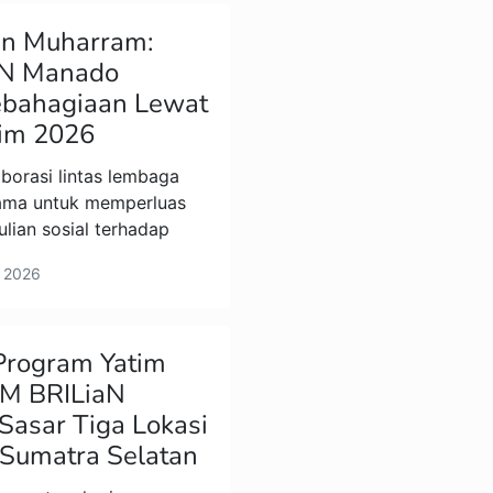
an Muharram:
aN Manado
ebahagiaan Lewat
tim 2026
rasi lintas lembaga
tama untuk memperluas
lian sosial terhadap
3, 2026
Program Yatim
BM BRILiaN
asar Tiga Lokasi
i Sumatra Selatan