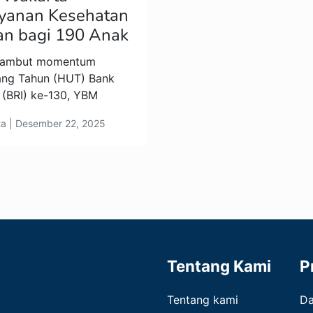
Layanan Kesehatan
an bagi 190 Anak
yambut momentum
lang Tahun (HUT) Bank
 (BRI) ke-130, YBM
ta | Desember 22, 2025
Tentang Kami
P
Tentang kami
D