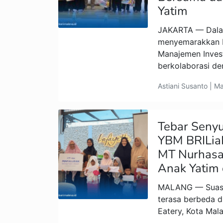
Yatim
JAKARTA — Dala
menyemarakkan 
Manajemen Invest
berkolaborasi d
Astiani Susanto | M
Tebar Seny
YBM BRILia
MT Nurhasa
Anak Yatim 
MALANG — Suas
terasa berbeda d
Eatery, Kota Mal