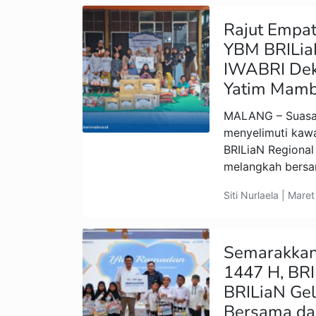
Rajut Empati
YBM BRILia
IWABRI Dek
Yatim Mamb
MALANG – Suasa
menyelimuti kaw
BRILiaN Regional
melangkah bers
Siti Nurlaela | Mare
Semarakka
1447 H, BR
BRILiaN Gel
Bersama da