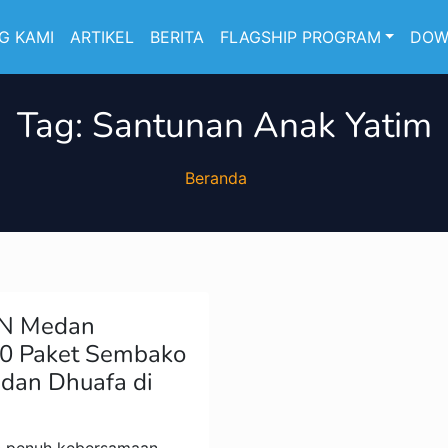
G KAMI
ARTIKEL
BERITA
FLAGSHIP PROGRAM
DOW
Tag:
Santunan Anak Yatim
Beranda
aN Medan
30 Paket Sembako
 dan Dhuafa di