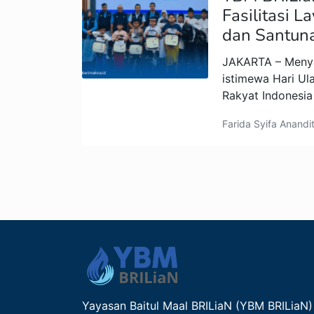
Fasilitasi 
dan Santun
JAKARTA – Men
istimewa Hari U
Rakyat Indonesia
Farida Syifa Anandi
Yayasan Baitul Maal BRILiaN (YBM BRILiaN)