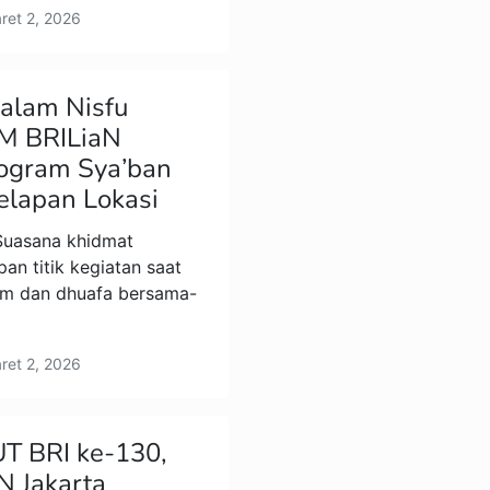
aret 2, 2026
alam Nisfu
BM BRILiaN
rogram Sya’ban
elapan Lokasi
uasana khidmat
an titik kegiatan saat
im dan dhuafa bersama-
aret 2, 2026
T BRI ke-130,
N Jakarta