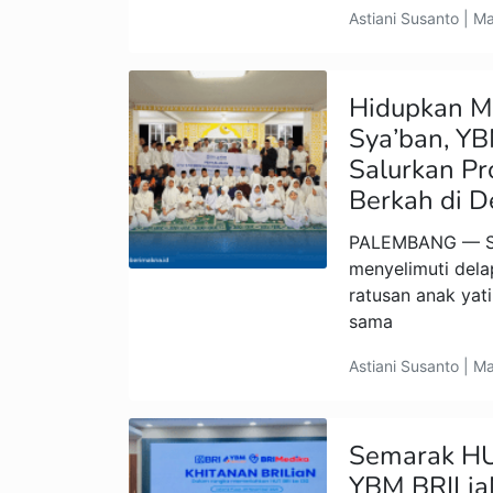
Astiani Susanto | M
Hidupkan M
Sya’ban, Y
Salurkan P
Berkah di D
PALEMBANG — S
menyelimuti delap
ratusan anak yat
sama
Astiani Susanto | M
Semarak HU
YBM BRILia