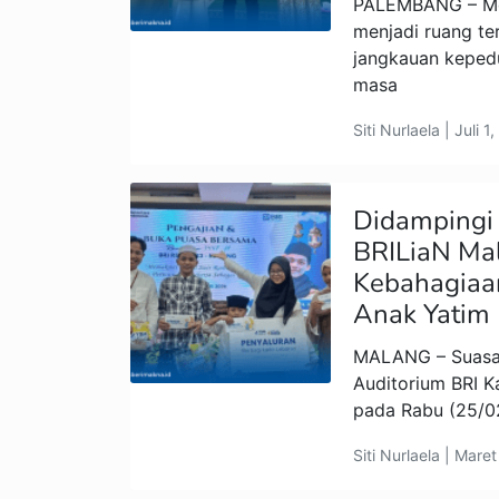
PALEMBANG – Mo
menjadi ruang te
jangkauan kepedu
masa
Siti Nurlaela | Juli 1
Didampingi
BRILiaN Ma
Kebahagiaa
Anak Yatim
MALANG – Suasan
Auditorium BRI K
pada Rabu (25/0
Siti Nurlaela | Mare