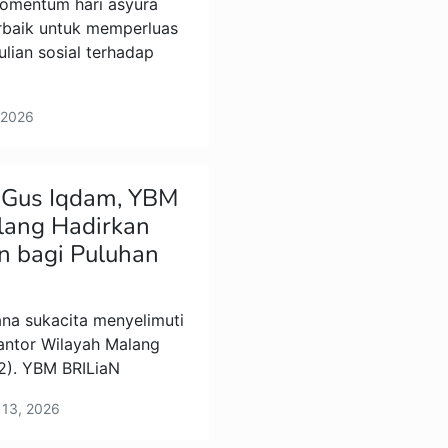
mentum hari asyura
rbaik untuk memperluas
lian sosial terhadap
, 2026
 Gus Iqdam, YBM
lang Hadirkan
n bagi Puluhan
a sukacita menyelimuti
antor Wilayah Malang
2). YBM BRILiaN
t 13, 2026