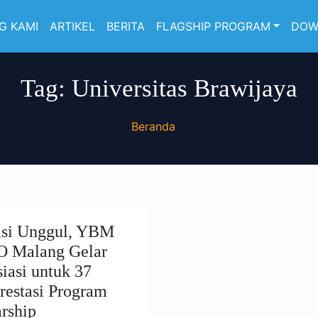
G KAMI
ARTIKEL
BERITA
FLAGSHIP PROGRAM
DOW
Tag:
Universitas Brawijaya
Beranda
asi Unggul, YBM
 Malang Gelar
iasi untuk 37
restasi Program
arship