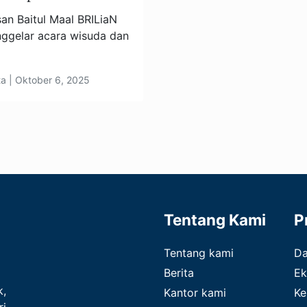
n Baitul Maal BRILiaN
ggelar acara wisuda dan
ta | Oktober 6, 2025
Tentang Kami
P
Tentang kami
D
Berita
Ek
k,
Kantor kami
Ke