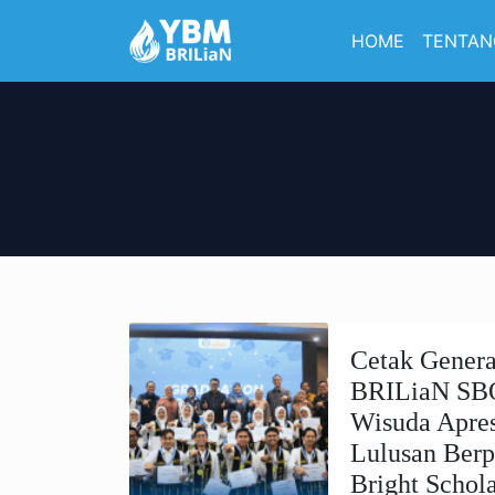
HOME
TENTAN
Cetak Gener
BRILiaN SBO
Wisuda Apres
Lulusan Berp
Bright Schol