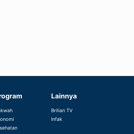
rogram
Lainnya
akwah
Brilian TV
onomi
Infak
sehatan