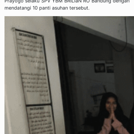
Prayogo selaku SPV YBM BRILiaN RO Bandung dengan
mendatangi 10 panti asuhan tersebut.