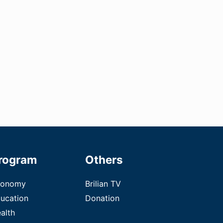
rogram
Others
conomy
Brilian TV
ucation
Donation
alth