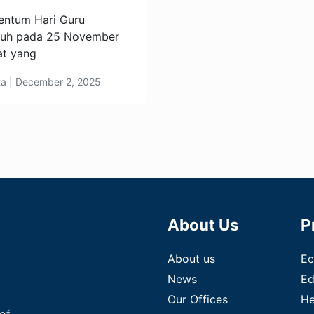
tum Hari Guru
atuh pada 25 November
at yang
ta | December 2, 2025
About Us
P
About us
E
News
Ed
Our Offices
He