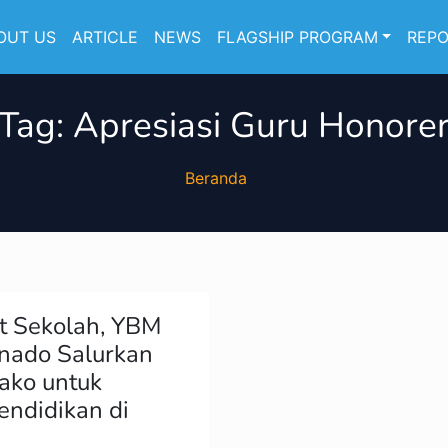
OUT US
ARTICLE
NEWS
FLAGSHIP PROGRAM
REP
Tag:
Apresiasi Guru Honore
Beranda
t Sekolah, YBM
nado Salurkan
ako untuk
ndidikan di