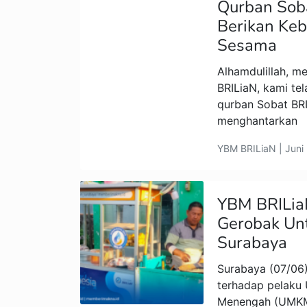
Qurban Sob
Berikan Ke
Sesama
Alhamdulillah, m
BRILiaN, kami tel
qurban Sobat BRI
menghantarkan
YBM BRILiaN | Juni
YBM BRILia
Gerobak Un
Surabaya
Surabaya (07/06)
terhadap pelaku 
Menengah (UMKM