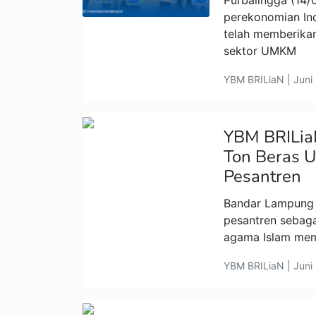
Purbalingga (14/0
perekonomian In
telah memberikan
sektor UMKM
YBM BRILiaN | Juni
YBM BRILia
Ton Beras 
Pesantren
Bandar Lampung 
pesantren sebag
agama Islam memi
YBM BRILiaN | Juni 