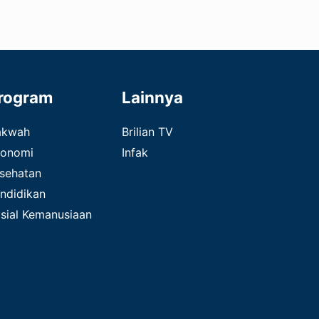
rogram
Lainnya
akwah
Brilian TV
onomi
Infak
sehatan
ndidikan
sial Kemanusiaan