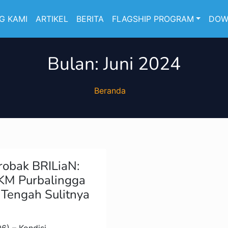
G KAMI
ARTIKEL
BERITA
FLAGSHIP PROGRAM
DOW
Bulan:
Juni 2024
Beranda
robak BRILiaN:
M Purbalingga
 Tengah Sulitnya