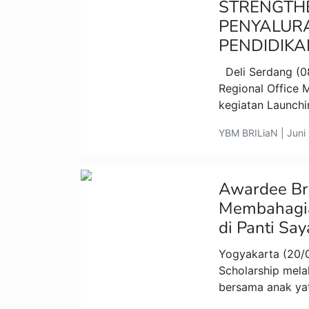
STRENGTH
PENYALUR
PENDIDIKA
Deli Serdang (0
Regional Office
kegiatan Launch
YBM BRILiaN | Juni 
Awardee Bri
Membahagia
di Panti Sa
Yogyakarta (20/0
Scholarship mela
bersama anak yat