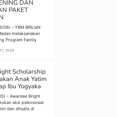
ENING DAN
AN PAKET
N
8/06) – YBM BRILiaN
 Medan melaksanakan
ing Program Family
11, 2024
ght Scholarship
kan Anak Yatim
yap Ibu Yogyaka
5) – Awardee Bright
kukan aksi psikososial
im dan dhuafa di