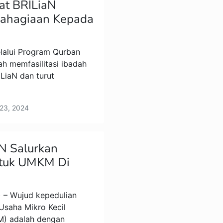
at BRILiaN
bahagiaan Kepada
elalui Program Qurban
ah memfasilitasi ibadah
LiaN dan turut
 23, 2024
N Salurkan
tuk UMKM Di
 – Wujud kepedulian
Usaha Mikro Kecil
) adalah dengan