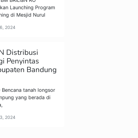
YBM BRILiaN RO
kan Launching Program
ning di Mesjid Nurul
 6, 2024
 Distribusi
i Penyintas
bupaten Bandung
 Bencana tanah longsor
kampung yang berada di
,
 3, 2024