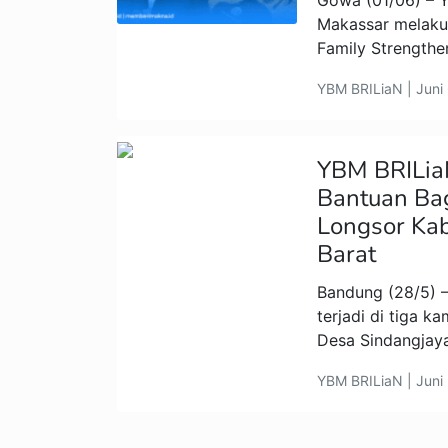
Gowa (01/06) – 
Makassar melaku
Family Strengthe
YBM BRILiaN | Juni
YBM BRILiaN
Bantuan Bag
Longsor Ka
Barat
Bandung (28/5) –
terjadi di tiga 
Desa Sindangjaya
YBM BRILiaN | Juni