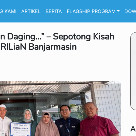
G KAMI
ARTIKEL
BERITA
FLAGSHIP PROGRAM
DOW
an Daging…” – Sepotong Kisah
BRILiaN Banjarmasin
A