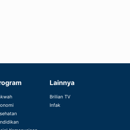
rogram
Lainnya
akwah
Brilian TV
onomi
Infak
sehatan
ndidikan