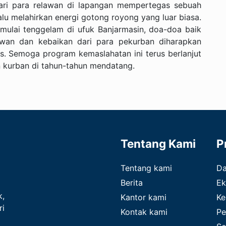
 dari para relawan di lapangan mempertegas sebuah
alu melahirkan energi gotong royong yang luar biasa.
mulai tenggelam di ufuk Banjarmasin, doa-doa baik
elawan dan kebaikan dari para pekurban diharapkan
s. Semoga program kemaslahatan ini terus berlanjut
kurban di tahun-tahun mendatang.
Tentang Kami
P
Tentang kami
D
Berita
Ek
k,
Kantor kami
Ke
ri
Kontak kami
Pe