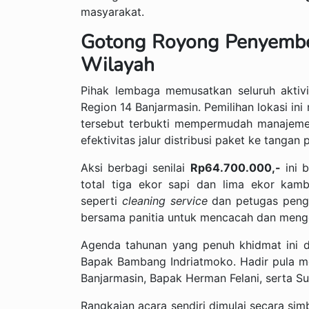
masyarakat.
Gotong Royong Penyembe
Wilayah
Pihak lembaga memusatkan seluruh aktiv
Region 14 Banjarmasin. Pemilihan lokasi i
tersebut terbukti mempermudah manajemen 
efektivitas jalur distribusi paket ke tangan
Aksi berbagi senilai
Rp64.700.000,-
ini b
total tiga ekor sapi dan lima ekor kambi
seperti
cleaning service
dan petugas peng
bersama panitia untuk mencacah dan meng
Agenda tahunan yang penuh khidmat ini d
Bapak Bambang Indriatmoko. Hadir pula m
Banjarmasin, Bapak Herman Felani, serta S
Rangkaian acara sendiri dimulai secara sim