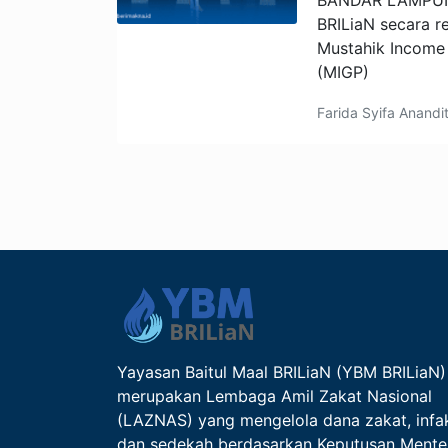
BANDAR LAMPUNG
BRILiaN secara r
Mustahik Income
(MIGP)
Farida Syifa Anandi
Yayasan Baitul Maal BRILiaN (YBM BRILiaN)
merupakan Lembaga Amil Zakat Nasional
(LAZNAS) yang mengelola dana zakat, infa
dan sedekah berdasarkan Keputusan Mente