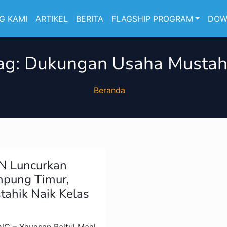
G KAMI
ARTIKEL
BERITA
FLAGSHIP PROGRAM
DOW
ag:
Dukungan Usaha Mustah
Beranda
N Luncurkan
mpung Timur,
ahik Naik Kelas