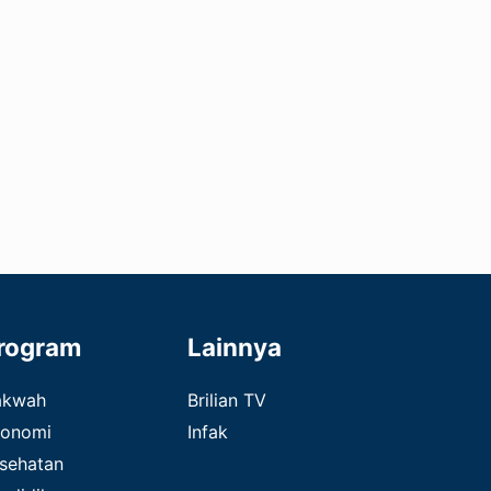
rogram
Lainnya
akwah
Brilian TV
onomi
Infak
sehatan