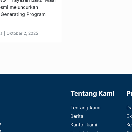
 – Yayasan Baitul Maal
esmi meluncurkan
 Generating Program
ta | Oktober 2, 2025
Tentang Kami
P
Tentang kami
D
Berita
Ek
k,
Kantor kami
Ke
ri