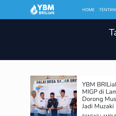
HOME
TENTAN
T
YBM BRILia
MIGP di La
Dorong Must
Jadi Muzaki