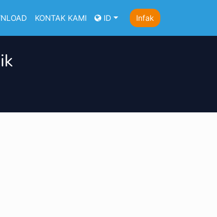
NLOAD
KONTAK KAMI
ID
Infak
ik