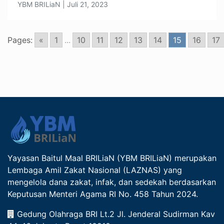
YBM BRILiaN | Juli 21, 2023
Pages:
«
1
...
10
11
12
13
14
15
16
17
Yayasan Baitul Maal BRILiaN (YBM BRILiaN) merupakan
Lembaga Amil Zakat Nasional (LAZNAS) yang
mengelola dana zakat, infak, dan sedekah berdasarkan
Keputusan Menteri Agama RI No. 458 Tahun 2024.
Gedung Olahraga BRI Lt.2 Jl. Jenderal Sudirman Kav