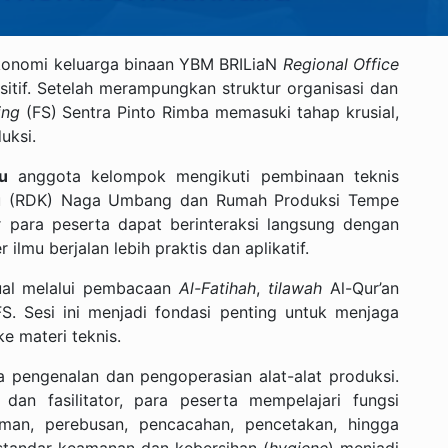
onomi keluarga binaan YBM BRILiaN
Regional Office
itif. Setelah merampungkan struktur organisasi dan
ing
(FS) Sentra Pinto Rimba memasuki tahap krusial,
uksi.
u
anggota kelompok mengikuti pembinaan teknis
aKu (RDK) Naga Umbang dan Rumah Produksi Tempe
ar para peserta dapat berinteraksi langsung dengan
 ilmu berjalan lebih praktis dan aplikatif.
tual melalui pembacaan
Al-Fatihah
,
tilawah
Al-Qur’an
FS. Sesi ini menjadi fondasi penting untuk menjaga
 materi teknis.
pengenalan dan pengoperasian alat-alat produksi.
dan fasilitator, para peserta mempelajari fungsi
aman, perebusan, pencacahan, pencetakan, hingga
standar keamanan dan kebersihan (
hygiene
) menjadi