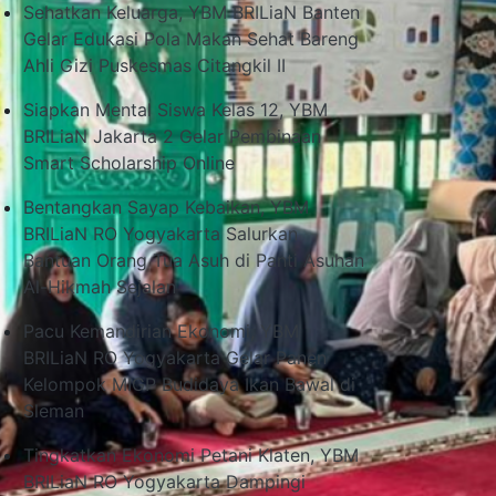
Sehatkan Keluarga, YBM BRILiaN Banten
Gelar Edukasi Pola Makan Sehat Bareng
Ahli Gizi Puskesmas Citangkil II
Siapkan Mental Siswa Kelas 12, YBM
BRILiaN Jakarta 2 Gelar Pembinaan
Smart Scholarship Online
Bentangkan Sayap Kebaikan, YBM
BRILiaN RO Yogyakarta Salurkan
Bantuan Orang Tua Asuh di Panti Asuhan
Al-Hikmah Sejalan
Pacu Kemandirian Ekonomi, YBM
BRILiaN RO Yogyakarta Gelar Panen
Kelompok MIGP Budidaya Ikan Bawal di
Sleman
Tingkatkan Ekonomi Petani Klaten, YBM
BRILiaN RO Yogyakarta Dampingi