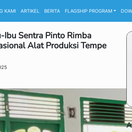
G KAMI
ARTIKEL
BERITA
FLAGSHIP PROGRAM
DOW
u-Ibu Sentra Pinto Rimba
asional Alat Produksi Tempe
025
A