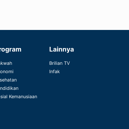
rogram
Lainnya
akwah
Brilian TV
onomi
Infak
sehatan
ndidikan
sial Kemanusiaan