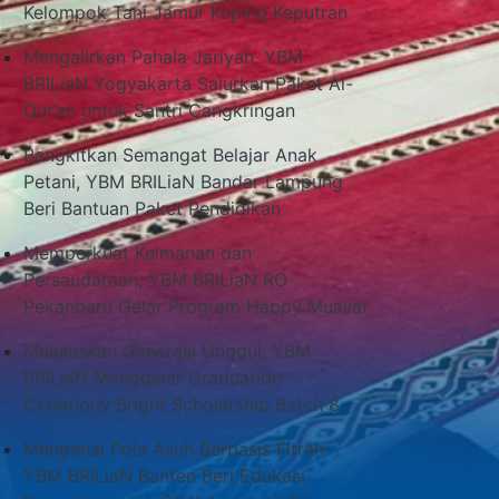
Kelompok Tani Jamur Kuping Keputran
Mengalirkan Pahala Jariyah, YBM
BRILiaN Yogyakarta Salurkan Paket Al-
Qur’an untuk Santri Cangkringan
Bangkitkan Semangat Belajar Anak
Petani, YBM BRILiaN Bandar Lampung
Beri Bantuan Paket Pendidikan
Memperkuat Keimanan dan
Persaudaraan, YBM BRILiaN RO
Pekanbaru Gelar Program Happy Muallaf
Meluluskan Generasi Unggul, YBM
BRILiaN Menggelar Graduation
Ceremony Bright Scholarship Batch 8
Mengenal Pola Asuh Berbasis Fitrah:
YBM BRILiaN Banten Beri Edukasi