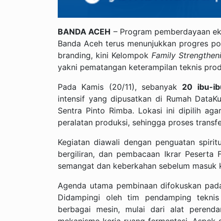
BANDA ACEH
– Program pemberdayaan ek
Banda Aceh terus menunjukkan progres pos
branding, kini Kelompok
Family Strengthen
yakni pematangan keterampilan teknis prod
Pada Kamis (20/11), sebanyak
20 ibu-ib
intensif yang dipusatkan di Rumah Dat
Sentra Pinto Rimba. Lokasi ini dipilih ag
peralatan produksi, sehingga proses transfer
Kegiatan diawali dengan penguatan spiri
bergiliran, dan pembacaan Ikrar Peserta 
semangat dan keberkahan sebelum masuk ke
Agenda utama pembinaan difokuskan pada 
Didampingi oleh tim pendamping teknis 
berbagai mesin, mulai dari alat perend
mekanisme kerja ruang fermentasi. Aspek 