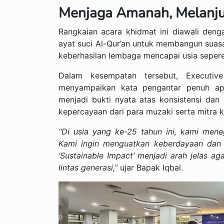
Menjaga Amanah, Melanju
Rangkaian acara khidmat ini diawali deng
ayat suci Al-Qur’an untuk membangun suas
keberhasilan lembaga mencapai usia seper
Dalam kesempatan tersebut, Executiv
menyampaikan kata pengantar penuh apr
menjadi bukti nyata atas konsistensi dan 
kepercayaan dari para muzaki serta mitra k
“Di usia yang ke-25 tahun ini, kami me
Kami ingin menguatkan keberdayaan dan m
‘Sustainable Impact’ menjadi arah jelas 
lintas generasi,”
ujar Bapak Iqbal.