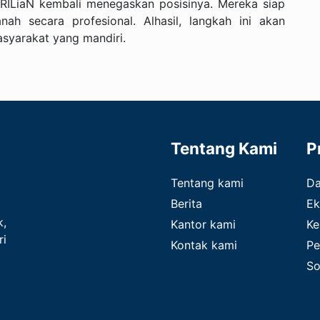
RILiaN kembali menegaskan posisinya. Mereka siap
ah secara profesional. Alhasil, langkah ini akan
yarakat yang mandiri.
Tentang Kami
P
Tentang kami
D
Berita
Ek
k,
Kantor kami
Ke
ri
Kontak kami
Pe
So