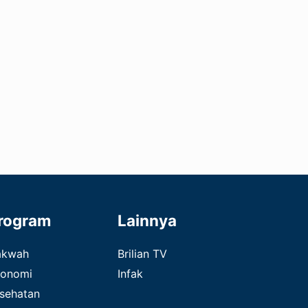
rogram
Lainnya
akwah
Brilian TV
onomi
Infak
sehatan