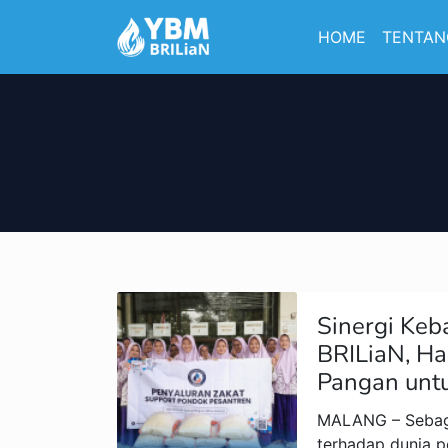
HOME
TENTAN
Sinergi Ke
BRILiaN, H
Pangan untu
MALANG – Sebaga
terhadap dunia p