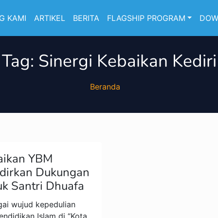
G KAMI
ARTIKEL
BERITA
FLAGSHIP PROGRAM
DOW
Tag:
Sinergi Kebaikan Kediri
Beranda
baikan YBM
adirkan Dukungan
k Santri Dhuafa
i wujud kepedulian
endidikan Islam di “Kota