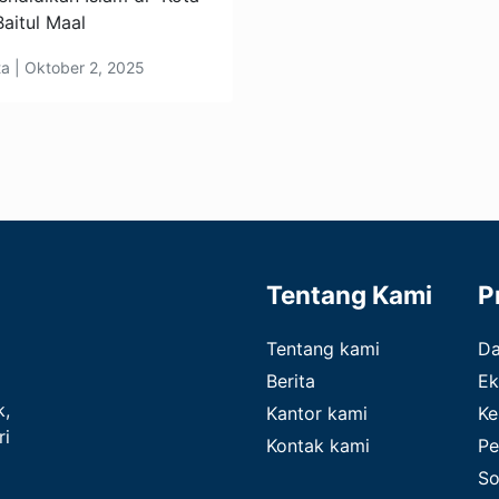
Baitul Maal
ta | Oktober 2, 2025
Tentang Kami
P
Tentang kami
D
Berita
Ek
k,
Kantor kami
Ke
ri
Kontak kami
Pe
So