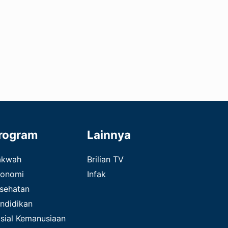
rogram
Lainnya
akwah
Brilian TV
onomi
Infak
sehatan
ndidikan
sial Kemanusiaan