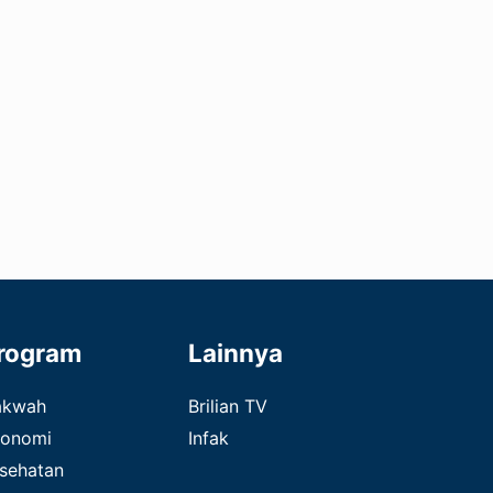
rogram
Lainnya
akwah
Brilian TV
onomi
Infak
sehatan