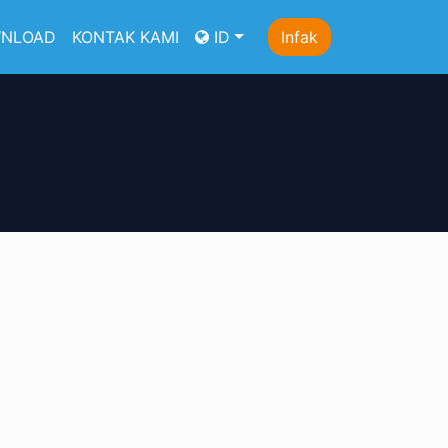
NLOAD
KONTAK KAMI
ID
Infak
g