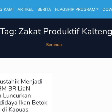
G KAMI
ARTIKEL
BERITA
FLAGSHIP PROGRAM
DOW
Tag:
Zakat Produktif Kalten
Beranda
ustahik Menjadi
YBM BRILiaN
n Luncurkan
idaya Ikan Betok
 di Kapuas