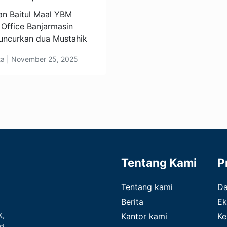
n Baitul Maal YBM
 Office Banjarmasin
luncurkan dua Mustahik
ita | November 25, 2025
Tentang Kami
P
Tentang kami
D
Berita
Ek
k,
Kantor kami
Ke