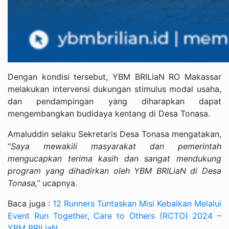
Dengan kondisi tersebut, YBM BRILiaN RO Makassar
melakukan intervensi dukungan stimulus modal usaha,
dan pendampingan yang diharapkan dapat
mengembangkan budidaya kentang di Desa Tonasa.
Amaluddin selaku Sekretaris Desa Tonasa mengatakan,
“
Saya mewakili masyarakat dan pemerintah
mengucapkan terima kasih dan sangat mendukung
program yang dihadirkan oleh YBM BRILiaN di Desa
Tonasa,”
ucapnya.
Baca juga :
12 Runners Tuntaskan Misi Kebaikan Melalui
Event Run Together, Care to Others (RCTO) 2024 –
YBM BRILiaN