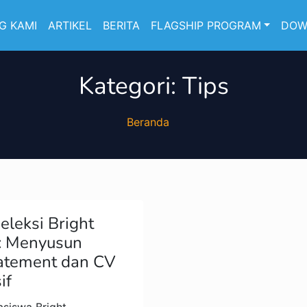
G KAMI
ARTIKEL
BERITA
FLAGSHIP PROGRAM
DOW
Kategori:
Tips
Beranda
eleksi Bright
p: Menyusun
tatement dan CV
if