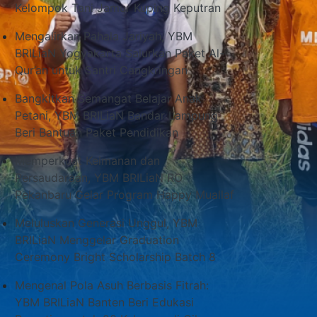
Kelompok Tani Jamur Kuping Keputran
Mengalirkan Pahala Jariyah, YBM
BRILiaN Yogyakarta Salurkan Paket Al-
Qur’an untuk Santri Cangkringan
Bangkitkan Semangat Belajar Anak
Petani, YBM BRILiaN Bandar Lampung
Beri Bantuan Paket Pendidikan
Memperkuat Keimanan dan
Persaudaraan, YBM BRILiaN RO
Pekanbaru Gelar Program Happy Muallaf
Meluluskan Generasi Unggul, YBM
BRILiaN Menggelar Graduation
Ceremony Bright Scholarship Batch 8
Mengenal Pola Asuh Berbasis Fitrah:
YBM BRILiaN Banten Beri Edukasi