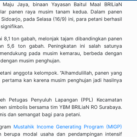
aju Jaya, binaan Yayasan Baitul Maal BRILiaN
elar panen raya musim tanam kedua. Dalam panen
doarjo, pada Selasa (16/9) ini, para petani berhasil
ignifikan.
i 8,1 ton gabah, melonjak tajam dibandingkan panen
 5,6 ton gabah. Peningkatan ini salah satunya
ih mendukung pada musim kemarau, berbeda dengan
 dengan musim penghujan.
etani anggota kelompok. “Alhamdulillah, panen yang
ng pertama kan karena musim penghujan jadi hasilnya
 oleh Petugas Penyuluh Lapangan (PPL) Kecamatan
nen simbolis bersama tim YBM BRILiaN RO Surabaya.
is dan semangat bagi para petani.
rogram
Mustahik Income Generating Program (MIGP)
berupa modal usaha dan pendampingan intensif