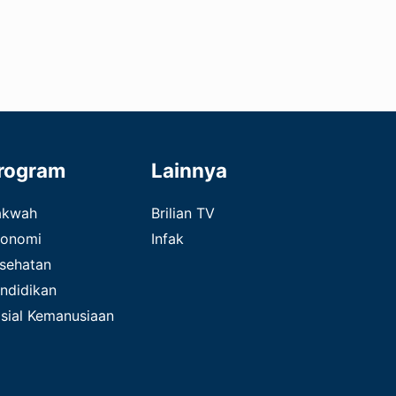
rogram
Lainnya
akwah
Brilian TV
onomi
Infak
sehatan
ndidikan
sial Kemanusiaan