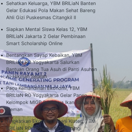
Sehatkan Keluarga, YBM BRILiaN Banten
Gelar Edukasi Pola Makan Sehat Bareng
Ahli Gizi Puskesmas Citangkil II
Siapkan Mental Siswa Kelas 12, YBM
BRILiaN Jakarta 2 Gelar Pembinaan
Smart Scholarship Online
Bentangkan Sayap Kebaikan, YBM
BRILiaN RO Yogyakarta Salurkan
Bantuan Orang Tua Asuh di Panti Asuhan
Al-Hikmah Sejalan
Pacu Kemandirian Ekonomi, YBM
BRILiaN RO Yogyakarta Gelar Panen
Kelompok MIGP Budidaya Ikan Bawal di
Sleman
Tingkatkan Ekonomi Petani Klaten, YBM
BRILiaN RO Yogyakarta Dampingi