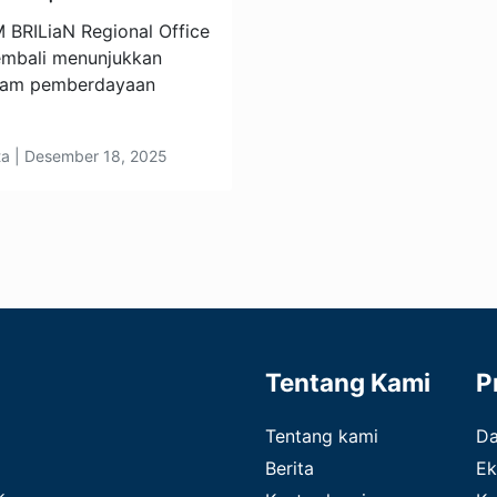
BRILiaN Regional Office
embali menunjukkan
lam pemberdayaan
ta | Desember 18, 2025
Tentang Kami
P
Tentang kami
D
Berita
Ek