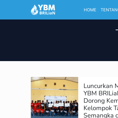
HOME
TENTAN
Luncurkan M
YBM BRILia
Dorong Kem
Kelompok T
Semangka d