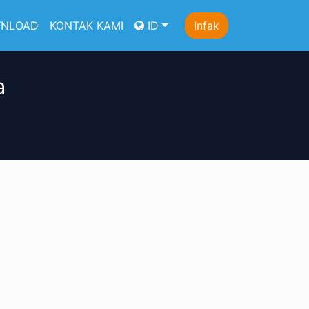
NLOAD
KONTAK KAMI
ID
Infak
a