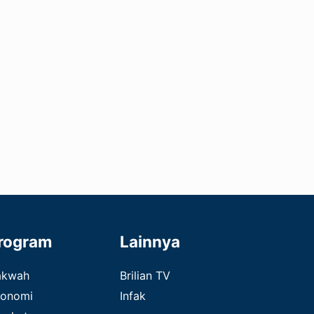
rogram
Lainnya
akwah
Brilian TV
onomi
Infak