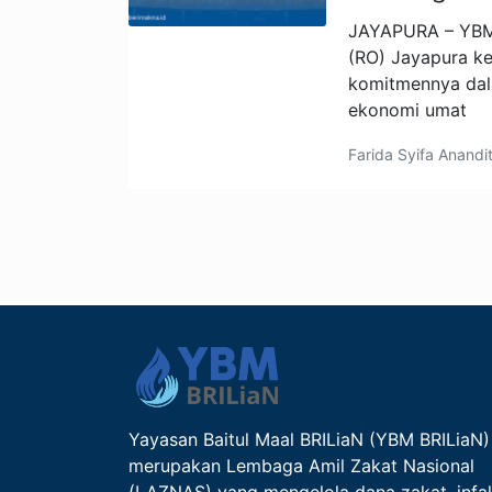
JAYAPURA – YBM 
(RO) Jayapura k
komitmennya da
ekonomi umat
Farida Syifa Anandi
Yayasan Baitul Maal BRILiaN (YBM BRILiaN)
merupakan Lembaga Amil Zakat Nasional