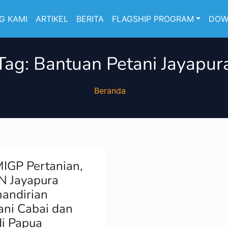
G KAMI
ARTIKEL
BERITA
FLAGSHIP PROGRAM
DOW
Tag:
Bantuan Petani Jayapur
Beranda
IGP Pertanian,
N Jayapura
andirian
ani Cabai dan
i Papua