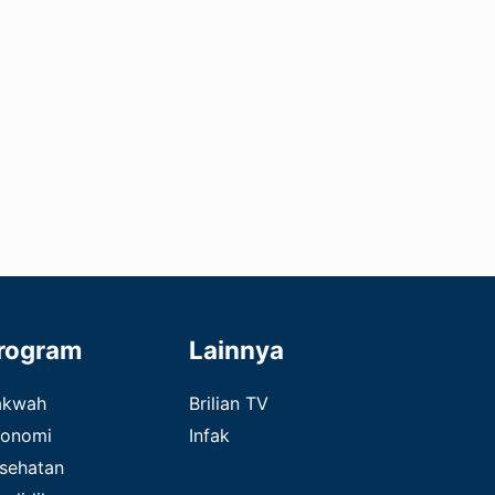
rogram
Lainnya
akwah
Brilian TV
onomi
Infak
sehatan