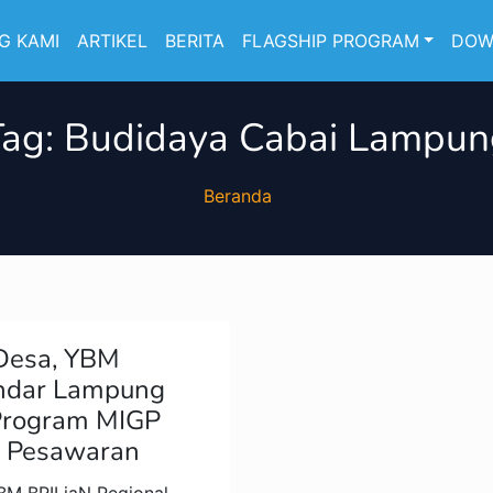
G KAMI
ARTIKEL
BERITA
FLAGSHIP PROGRAM
DOW
Tag:
Budidaya Cabai Lampun
Beranda
 Desa, YBM
ndar Lampung
Program MIGP
i Pesawaran