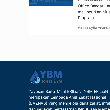
PESAWARAN – YB
Office Bandar L
meluncurkan Mus
Program
Farida Syifa Anand
Yayasan Baitul Maal BRILiaN (YBM BRILiaN)
merupakan Lembaga Amil Zakat Nasional
(LAZNAS) yang mengelola dana zakat, infa
dan sedekah berdasarkan Keputusan Mente