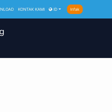
NLOAD
KONTAK KAMI
ID
Infak
g