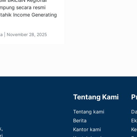
M BRILiaN Regional
ampung secara resmi
tahik Income Generating
ita | November 28, 2025
Tentang Kami
P
Tentang kami
D
Berita
Ek
k,
Kantor kami
Ke
ri