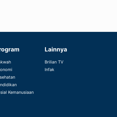
rogram
Lainnya
akwah
Brilian TV
onomi
Infak
sehatan
ndidikan
sial Kemanusiaan