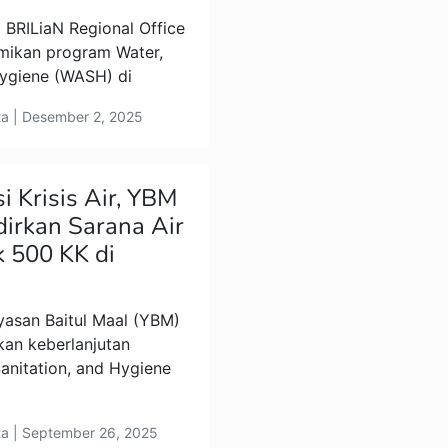
RILiaN Regional Office
ikan program Water,
Hygiene (WASH) di
ta | Desember 2, 2025
i Krisis Air, YBM
irkan Sarana Air
k 500 KK di
san Baitul Maal (YBM)
an keberlanjutan
anitation, and Hygiene
ta | September 26, 2025