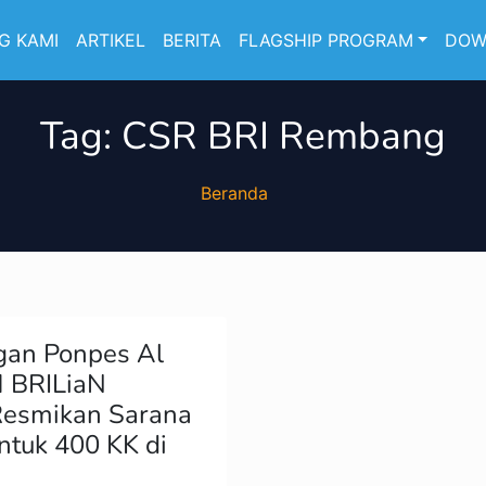
G KAMI
ARTIKEL
BERITA
FLAGSHIP PROGRAM
DOW
Tag:
CSR BRI Rembang
Beranda
gan Ponpes Al
 BRILiaN
esmikan Sarana
untuk 400 KK di