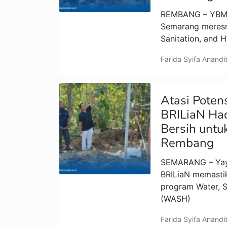
REMBANG – YBM B
Semarang meresm
Sanitation, and 
Farida Syifa Anandi
Atasi Potens
BRILiaN Had
Bersih untu
Rembang
SEMARANG – Yaya
BRILiaN memastik
program Water, S
(WASH)
Farida Syifa Anandi