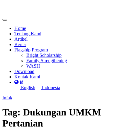
Home
Tentang Kami
Artikel
Berita
Flagship Program
Bright Scholarship
Family Strengthening
WASH
Download
Kontak Kami
id
English
Indonesia
Infak
Tag:
Dukungan UMKM
Pertanian