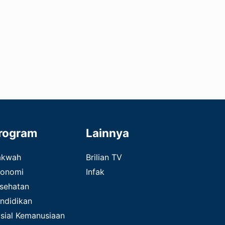
rogram
Lainnya
akwah
Brilian TV
onomi
Infak
sehatan
ndidikan
sial Kemanusiaan