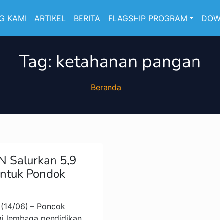
G KAMI
ARTIKEL
BERITA
FLAGSHIP PROGRAM
DOW
Tag:
ketahanan pangan
Beranda
N Salurkan 5,9
Untuk Pondok
(14/06) – Pondok
ai lembaga pendidikan