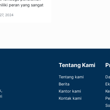
liki peran yang sangat
27, 2024
Tentang Kami
P
Tentang kami
D
Berita
Ek
k,
Kantor kami
Ke
ri
Kontak kami
Pe
So