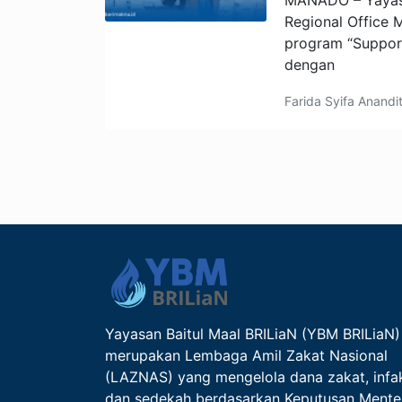
MANADO – Yayasa
Regional Office 
program “Suppor
dengan
Farida Syifa Anandi
Yayasan Baitul Maal BRILiaN (YBM BRILiaN)
merupakan Lembaga Amil Zakat Nasional
(LAZNAS) yang mengelola dana zakat, infa
dan sedekah berdasarkan Keputusan Mente