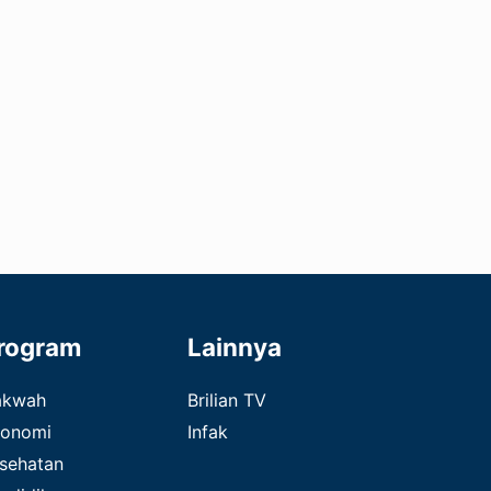
rogram
Lainnya
akwah
Brilian TV
onomi
Infak
sehatan