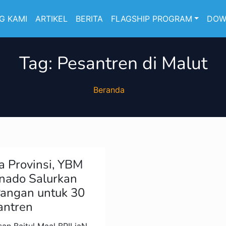
G KAMI
ARTIKEL
BERITA
FLAGSHIP PROGRAM
DOW
Tag:
Pesantren di Malut
Beranda
a Provinsi, YBM
nado Salurkan
angan untuk 30
antren