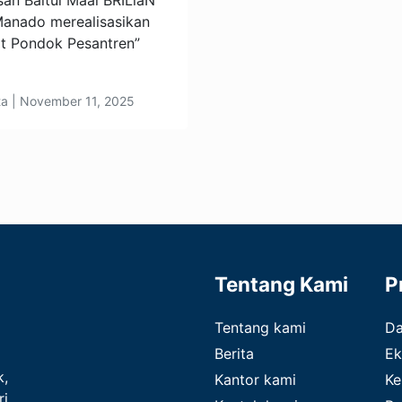
n Baitul Maal BRILiaN
Manado merealisasikan
t Pondok Pesantren”
ta | November 11, 2025
Tentang Kami
P
Tentang kami
D
Berita
Ek
k,
Kantor kami
Ke
ri