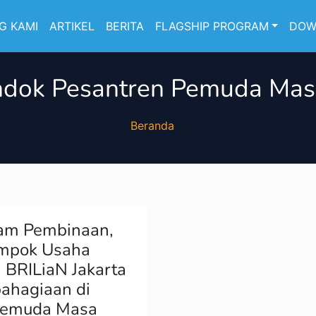
G KAMI
ARTIKEL
BERITA
FLAGSHIP PROGRAM
DOW
dok Pesantren Pemuda Ma
Beranda
ram Pembinaan,
mpok Usaha
 BRILiaN Jakarta
ahagiaan di
Pemuda Masa