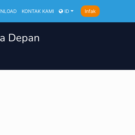
NLOAD
KONTAK KAMI
ID
Infak
sa Depan