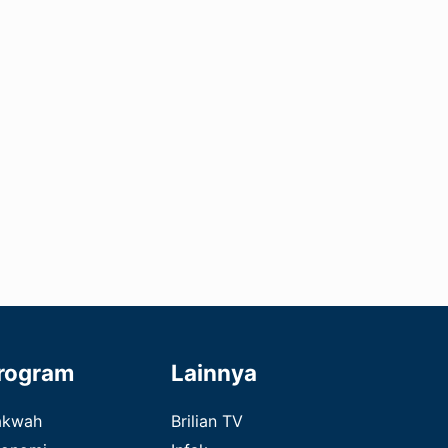
rogram
Lainnya
akwah
Brilian TV