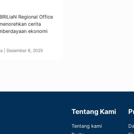
RILiaN Regional Office
menorehkan cerita
emberdayaan ekonomi
ta | Desember 8, 2025
Tentang Kami
P
Tentang kami
D