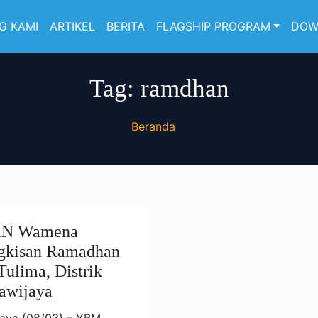
G KAMI
ARTIKEL
BERITA
FLAGSHIP PROGRAM
DOW
Tag:
ramdhan
Beranda
aN Wamena
ngkisan Ramadhan
ulima, Distrik
awijaya