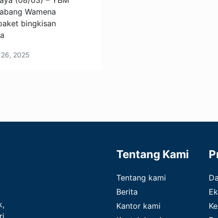
aya (08/03) – YBM
 Cabang Wamena
paket bingkisan
a
 26, 2025
Tentang Kami
P
Tentang kami
D
Berita
Ek
k,
Kantor kami
Ke
ri