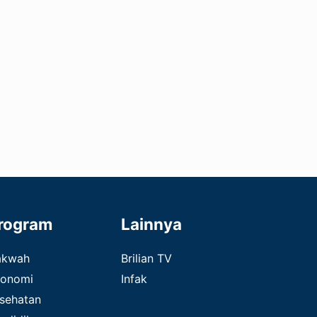
rogram
Lainnya
akwah
Brilian TV
onomi
Infak
sehatan