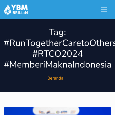
Tag:
#RunTogetherCaretoOther
#RTCO2024
#MemberiMaknaIndonesia
Beranda