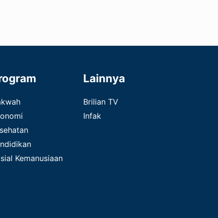
rogram
Lainnya
akwah
Brilian TV
onomi
Infak
sehatan
ndidikan
sial Kemanusiaan