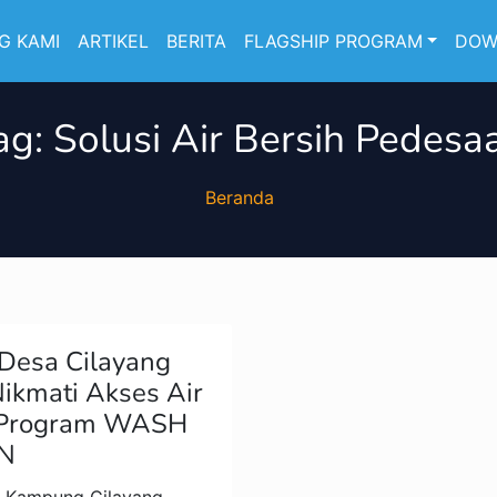
G KAMI
ARTIKEL
BERITA
FLAGSHIP PROGRAM
DOW
ag:
Solusi Air Bersih Pedesa
Beranda
Desa Cilayang
Nikmati Akses Air
i Program WASH
aN