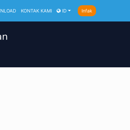
NLOAD
KONTAK KAMI
ID
Infak
an