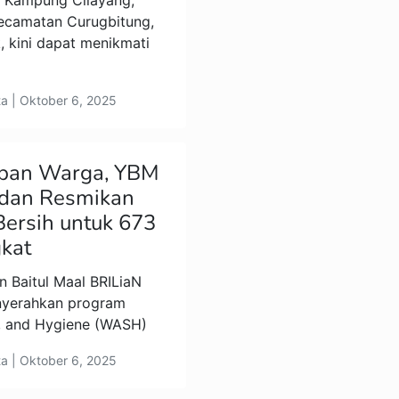
 Kampung Cilayang,
Kecamatan Curugbitung,
 kini dapat menikmati
ta | Oktober 6, 2025
pan Warga, YBM
dan Resmikan
Bersih untuk 673
gkat
 Baitul Maal BRILiaN
nyerahkan program
n, and Hygiene (WASH)
ta | Oktober 6, 2025