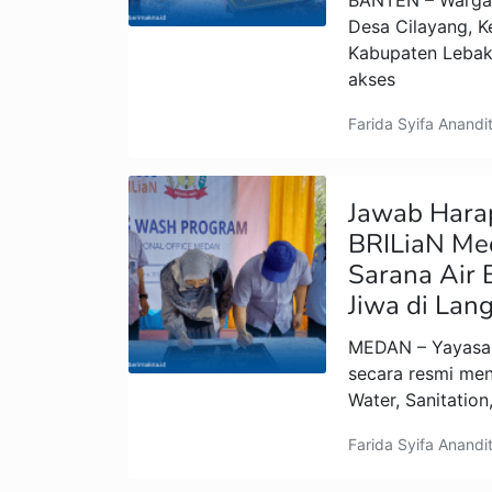
BANTEN – Warga
Desa Cilayang, 
Kabupaten Lebak,
akses
Farida Syifa Anandi
Jawab Hara
BRILiaN Me
Sarana Air 
Jiwa di Lan
MEDAN – Yayasan
secara resmi me
Water, Sanitatio
Farida Syifa Anandi