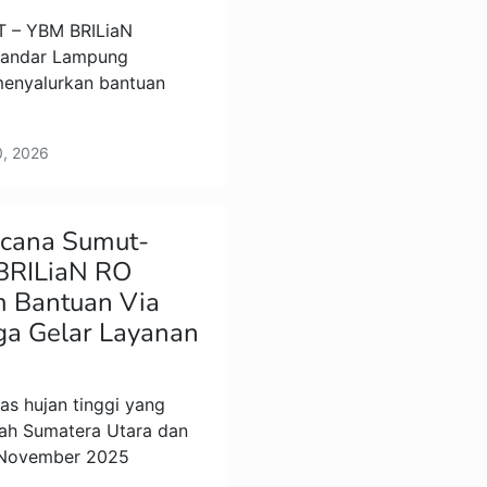
 – YBM BRILiaN
 Bandar Lampung
menyalurkan bantuan
20, 2026
cana Sumut-
BRILiaN RO
m Bantuan Via
ga Gelar Layanan
as hujan tinggi yang
ah Sumatera Utara dan
 November 2025