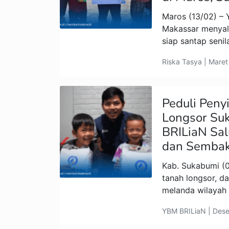
Maros (13/02) –
Makassar menyal
siap santap senil
Riska Tasya | Maret
Peduli Peny
Longsor Su
BRILiaN Sal
dan Semba
Kab. Sukabumi (0
tanah longsor, d
melanda wilayah
YBM BRILiaN | Des