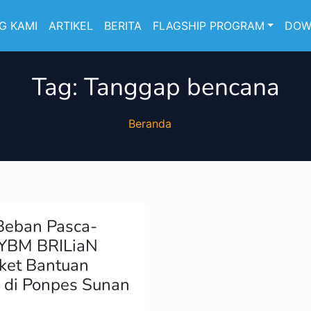
G KAMI
ARTIKEL
BERITA
FLAGSHIP PROGRAM
DOW
Tag:
Tanggap bencana
Beranda
Beban Pasca-
 YBM BRILiaN
ket Bantuan
i di Ponpes Sunan