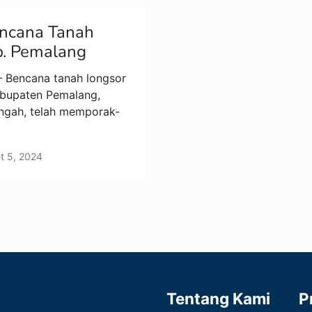
ncana Tanah
b. Pemalang
– Bencana tanah longsor
bupaten Pemalang,
engah, telah memporak-
t 5, 2024
Tentang Kami
P