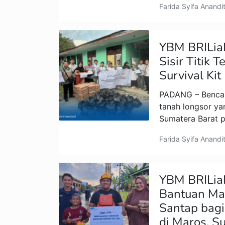
Farida Syifa Anandi
YBM BRILia
Sisir Titik 
Survival Kit
PADANG – Bencan
tanah longsor ya
Sumatera Barat p
Farida Syifa Anandi
YBM BRILia
Bantuan Ma
Santap bagi
di Maros, S