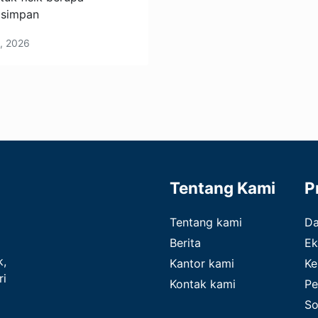
isimpan
9, 2026
Tentang Kami
P
Tentang kami
D
Berita
Ek
k,
Kantor kami
Ke
ri
Kontak kami
Pe
So