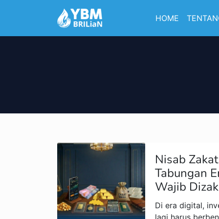
HOME
TENTAN
Nisab Zaka
Tabungan E
Wajib Dizak
Di era digital, in
lagi harus berben