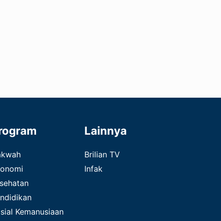
rogram
Lainnya
akwah
Brilian TV
onomi
Infak
sehatan
ndidikan
sial Kemanusiaan