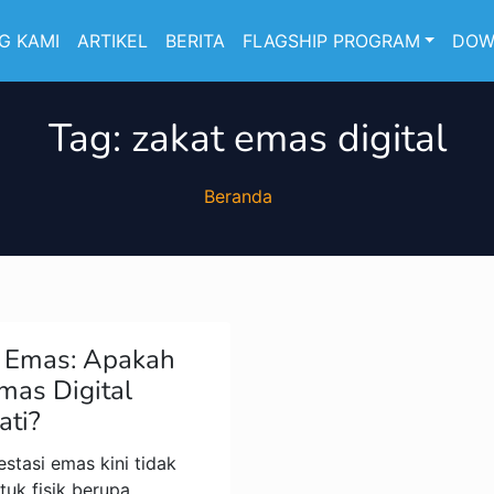
G KAMI
ARTIKEL
BERITA
FLAGSHIP PROGRAM
DOW
Tag:
zakat emas digital
Beranda
t Emas: Apakah
mas Digital
ati?
vestasi emas kini tidak
tuk fisik berupa