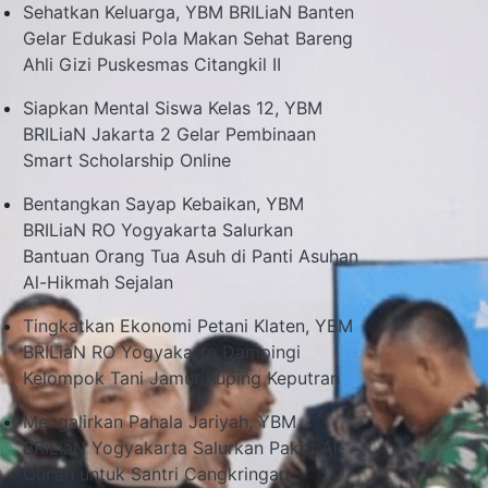
Sehatkan Keluarga, YBM BRILiaN Banten
Gelar Edukasi Pola Makan Sehat Bareng
Ahli Gizi Puskesmas Citangkil II
Siapkan Mental Siswa Kelas 12, YBM
BRILiaN Jakarta 2 Gelar Pembinaan
Smart Scholarship Online
Bentangkan Sayap Kebaikan, YBM
BRILiaN RO Yogyakarta Salurkan
Bantuan Orang Tua Asuh di Panti Asuhan
Al-Hikmah Sejalan
Tingkatkan Ekonomi Petani Klaten, YBM
BRILiaN RO Yogyakarta Dampingi
Kelompok Tani Jamur Kuping Keputran
Mengalirkan Pahala Jariyah, YBM
BRILiaN Yogyakarta Salurkan Paket Al-
Qur’an untuk Santri Cangkringan