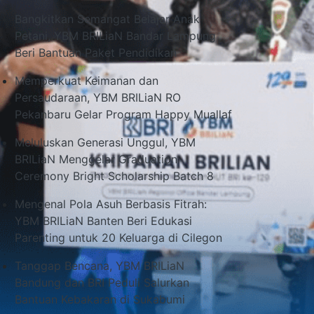
Bangkitkan Semangat Belajar Anak
Petani, YBM BRILiaN Bandar Lampung
Beri Bantuan Paket Pendidikan
Memperkuat Keimanan dan
Persaudaraan, YBM BRILiaN RO
Pekanbaru Gelar Program Happy Muallaf
Meluluskan Generasi Unggul, YBM
BRILiaN Menggelar Graduation
Ceremony Bright Scholarship Batch 8
Mengenal Pola Asuh Berbasis Fitrah:
YBM BRILiaN Banten Beri Edukasi
Parenting untuk 20 Keluarga di Cilegon
Tanggap Bencana, YBM BRILiaN
Bandung dan BRI Peduli Salurkan
Bantuan Kebakaran di Sukabumi