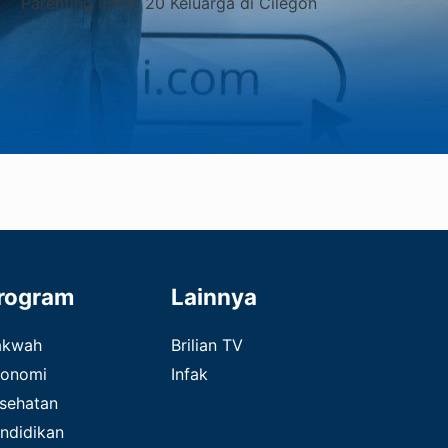
Parenting untuk 20 Keluarga di Cilegon
rogram
Lainnya
akwah
Brilian TV
onomi
Infak
sehatan
ndidikan