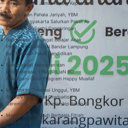
Kelompok Tani Jamur Kuping Keputran
Mengalirkan Pahala Jariyah, YBM
BRILiaN Yogyakarta Salurkan Paket Al-
Qur’an untuk Santri Cangkringan
Bangkitkan Semangat Belajar Anak
Petani, YBM BRILiaN Bandar Lampung
Beri Bantuan Paket Pendidikan
Memperkuat Keimanan dan
Persaudaraan, YBM BRILiaN RO
Pekanbaru Gelar Program Happy Muallaf
Meluluskan Generasi Unggul, YBM
BRILiaN Menggelar Graduation
Ceremony Bright Scholarship Batch 8
Mengenal Pola Asuh Berbasis Fitrah:
YBM BRILiaN Banten Beri Edukasi