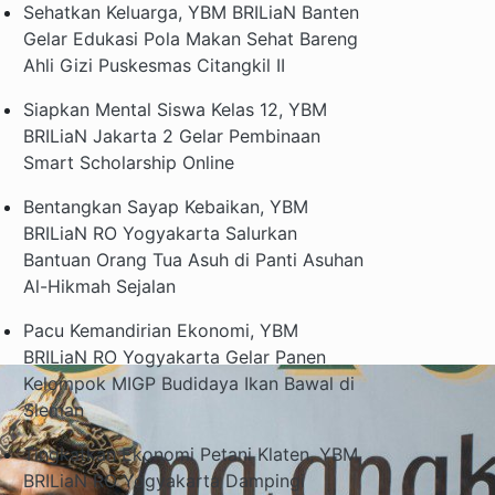
Sehatkan Keluarga, YBM BRILiaN Banten
Gelar Edukasi Pola Makan Sehat Bareng
Ahli Gizi Puskesmas Citangkil II
Siapkan Mental Siswa Kelas 12, YBM
BRILiaN Jakarta 2 Gelar Pembinaan
Smart Scholarship Online
Bentangkan Sayap Kebaikan, YBM
BRILiaN RO Yogyakarta Salurkan
Bantuan Orang Tua Asuh di Panti Asuhan
Al-Hikmah Sejalan
Pacu Kemandirian Ekonomi, YBM
BRILiaN RO Yogyakarta Gelar Panen
Kelompok MIGP Budidaya Ikan Bawal di
Sleman
Tingkatkan Ekonomi Petani Klaten, YBM
BRILiaN RO Yogyakarta Dampingi