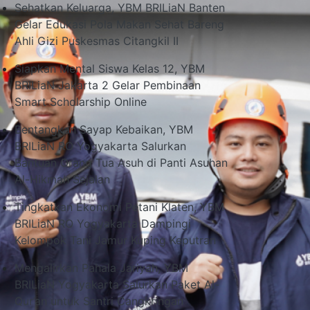
Sehatkan Keluarga, YBM BRILiaN Banten
Gelar Edukasi Pola Makan Sehat Bareng
Ahli Gizi Puskesmas Citangkil II
Siapkan Mental Siswa Kelas 12, YBM
BRILiaN Jakarta 2 Gelar Pembinaan
Smart Scholarship Online
Bentangkan Sayap Kebaikan, YBM
BRILiaN RO Yogyakarta Salurkan
Bantuan Orang Tua Asuh di Panti Asuhan
Al-Hikmah Sejalan
Tingkatkan Ekonomi Petani Klaten, YBM
BRILiaN RO Yogyakarta Dampingi
Kelompok Tani Jamur Kuping Keputran
Mengalirkan Pahala Jariyah, YBM
BRILiaN Yogyakarta Salurkan Paket Al-
Qur’an untuk Santri Cangkringan