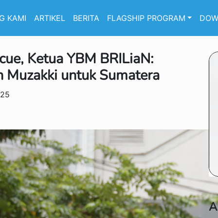
G KAMI
ARTIKEL
BERITA
FLAGSHIP PROGRAM
DOW
cue, Ketua YBM BRILiaN:
Muzakki untuk Sumatera
025
A