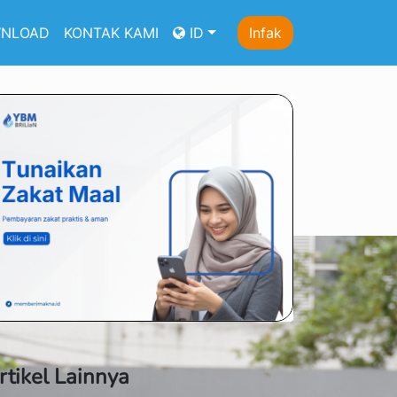
NLOAD
KONTAK KAMI
ID
Infak
rtikel Lainnya