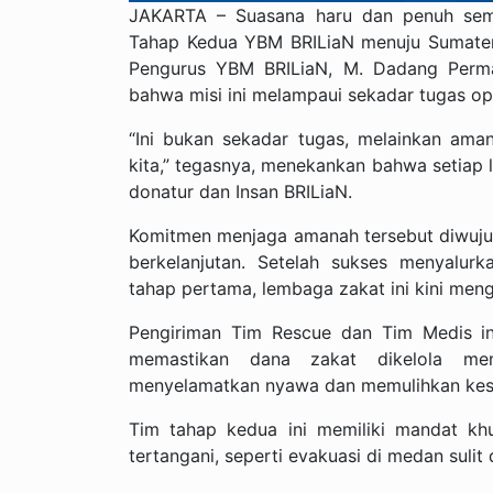
JAKARTA – Suasana haru dan penuh sem
Tahap Kedua YBM BRILiaN menuju Sumatera,
Pengurus YBM BRILiaN, M. Dadang Perma
bahwa misi ini melampaui sekadar tugas ope
“Ini bukan sekadar tugas, melainkan am
kita,” tegasnya, menekankan bahwa setiap 
donatur dan Insan BRILiaN.
Komitmen menjaga amanah tersebut diwuju
berkelanjutan. Setelah sukses menyalurk
tahap pertama, lembaga zakat ini kini men
Pengiriman Tim Rescue dan Tim Medis in
memastikan dana zakat dikelola men
menyelamatkan nyawa dan memulihkan kes
Tim tahap kedua ini memiliki mandat kh
tertangani, seperti evakuasi di medan sulit 