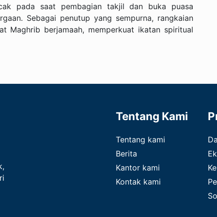
ak pada saat pembagian takjil dan buka puasa
rgaan. Sebagai penutup yang sempurna, rangkaian
at Maghrib berjamaah, memperkuat ikatan spiritual
Tentang Kami
P
Tentang kami
D
Berita
Ek
k,
Kantor kami
Ke
ri
Kontak kami
Pe
So