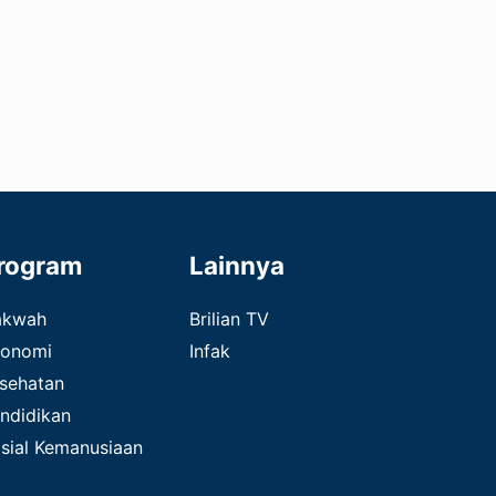
rogram
Lainnya
akwah
Brilian TV
onomi
Infak
sehatan
ndidikan
sial Kemanusiaan