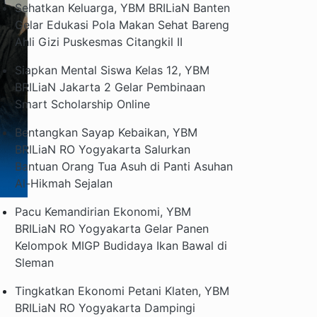
Sehatkan Keluarga, YBM BRILiaN Banten
Gelar Edukasi Pola Makan Sehat Bareng
Ahli Gizi Puskesmas Citangkil II
Siapkan Mental Siswa Kelas 12, YBM
BRILiaN Jakarta 2 Gelar Pembinaan
Smart Scholarship Online
Bentangkan Sayap Kebaikan, YBM
BRILiaN RO Yogyakarta Salurkan
Bantuan Orang Tua Asuh di Panti Asuhan
Al-Hikmah Sejalan
Pacu Kemandirian Ekonomi, YBM
BRILiaN RO Yogyakarta Gelar Panen
Kelompok MIGP Budidaya Ikan Bawal di
Sleman
Tingkatkan Ekonomi Petani Klaten, YBM
BRILiaN RO Yogyakarta Dampingi