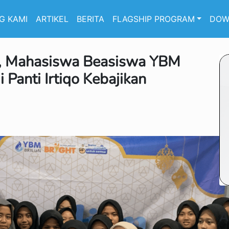
G KAMI
ARTIKEL
BERITA
FLAGSHIP PROGRAM
DOW
n, Mahasiswa Beasiswa YBM
Panti Irtiqo Kebajikan
A